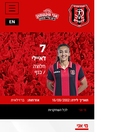
EN
7
ז'איילי
חלוצה
/ כנף
תאריך לידה:
16/09/2002
אזרחות:
ברזילאית
מי אני
לכל השחקניות
מי אני