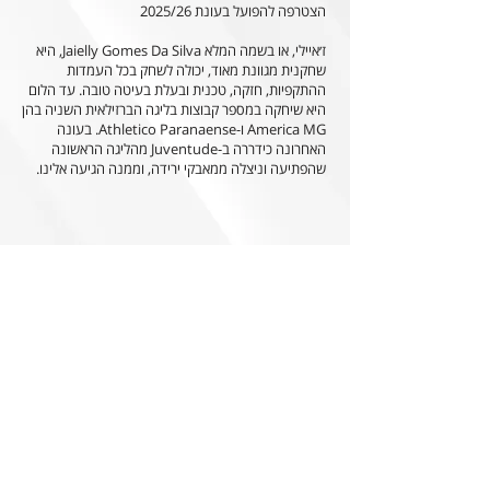
הצטרפה להפועל בעונת 2025/26
ז׳איילי, או בשמה המלא Jaielly Gomes Da Silva, היא
שחקנית מגוונת מאוד, יכולה לשחק בכל העמדות
ההתקפיות, חזקה, טכנית ובעלת בעיטה טובה. עד הלום
היא שיחקה במספר קבוצות בליגה הברזילאית השניה בהן
America MG ו-Athletico Paranaense. בעונה
האחרונה כידררה ב-Juventude מהליגה הראשונה
שהפתיעה וניצלה ממאבקי ירידה, וממנה הגיעה אלינו.
הצהרת הנגישות של האתר
0
852 חברי וחברות עמותה עד כה, הקליקו והצטרפו!