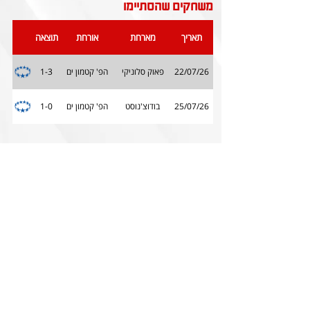
משחקים שהסתיימו
תאריך
מארחת
אורחת
תוצאה
22/07/26
פאוק סלוניקי
הפ' קטמון ים
1-3
25/07/26
בודוצ'נוסט
הפ' קטמון ים
1-0
הצהרת הנגישות של האתר
0
843 חברי וחברות עמותה עד כה, הקליקו והצטרפו!