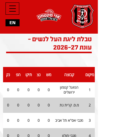
EN
טבלת ליגת העל לנשים -
עונת 2026-27
מיקום
קבוצה
מש
נצ
תיקו
הפ
נק
הפועל קטמון
0
0
0
0
0
1
ירושלים
2
מ.ס. קרית גת
0
0
0
0
0
3
מכבי אס"א תל אביב
0
0
0
0
0
4
מכבי חולון
0
0
0
0
0