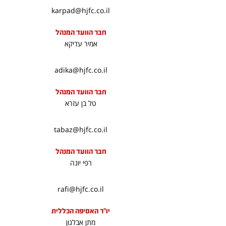
karpad@hjfc.co.il
חבר הוועד המנהל
אמיר עדיקא
adika@hjfc.co.il
חבר הוועד המנהל
טל בן עזרא
tabaz@hjfc.co.il
חבר הוועד המנהל
רפי יונה
rafi@hjfc.co.il
יו"ר האסיפה הכללית
מתן אבלגון