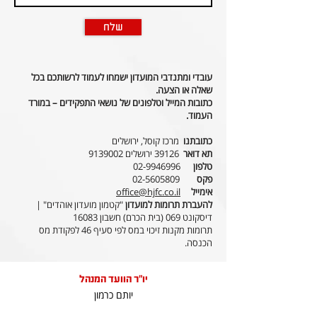
שלח
עובדי ומתנדבי המועדון ישמחו לעמוד לרשותכם בכל
שאלה או הצעה.
כתובות המייל וטלפונים של נושאי התפקידים – במורד
העמוד.
כתובתנו
מרכז קוסל, ירושלים
תא דואר
39126 ירושלים
9139002
טלפון
02-9946996
פקס
02-5605809
אימייל
.co.il
office@hjfc
להעברת תרומות למועדון
"קטמון מועדון אוהדים" |
דיסקונט 069 (בית הכרם) חשבון 16083
תרומות מקנות זיכוי במס לפי סעיף 46 לפקודת מס
הכנסה.
יו"ר הוועד המנהל
יותם כרמון