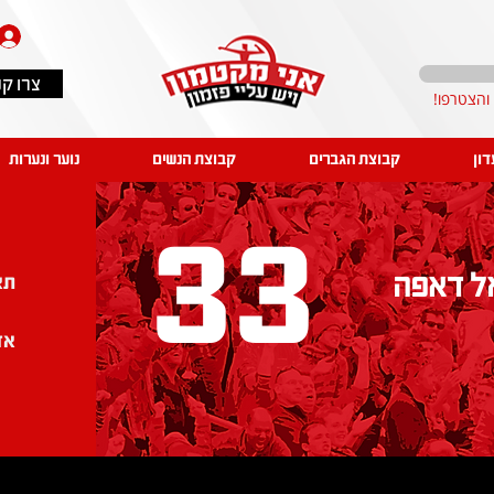
צרו ק
דון
קבוצת הגברים
קבוצת הנשים
נוער ונערות
33
ל דאפה
תא
אז