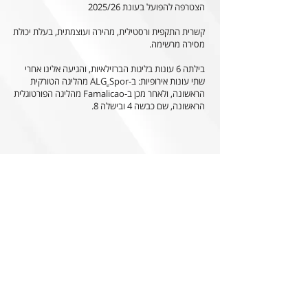
הצטרפה להפועל בעונת 2025/26
קשרית התקפית ורסטילית, מהירה ועוצמתית, בעלת יכולת
מסירה מרשימה.
בילתה 6 עונות בליגות הברזילאיות, והגיעה אלינו אחרי
שתי עונות אירופיות: ב-ALG ٍSpor מהליגה הטורקית
הראשונה, ולאחר מכן ב-Famalicao מהליגה הפורטוגלית
הראשונה, שם כבשה 4 ובישלה 8.
הצהרת הנגישות של האתר
0
852 חברי וחברות עמותה עד כה, הקליקו והצטרפו!