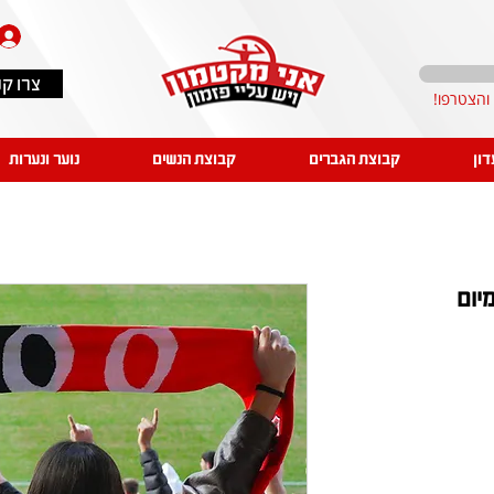
צרו ק
דון
קבוצת הגברים
קבוצת הנשים
נוער ונערות