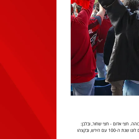
והה. חצי אדום - חצי שחור, ובלבן:
HJFC בגדול ו-100 כשהופכים אותו. בקצה אחד רקום לוגו שנת ה-100 עם הירש, ובקצהו