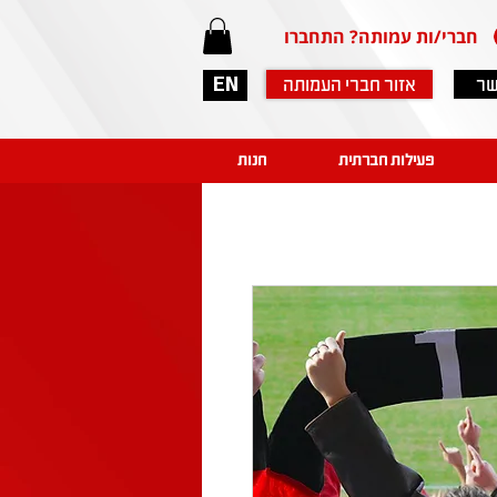
חברי/ות עמותה? התחברו
שר
אזור חברי העמותה
EN
פעילות חברתית
חנות