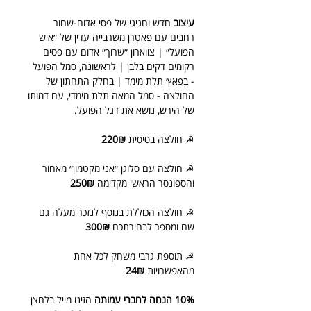
עיצוב
חדש וחגיגי של פסי אדום-שחור
רחבים עם פאטרן משרבייה עדין של ״איש
הפועל״ | צווארון ״שרוך״ אדום עם פסים
רקומים דקים בלבן | לראשונה, סמל הפועל
- בפאץ׳ תלת מימד | בחלק התחתון של
החולצה - סמל המאה תלת מימדי, עם דמותו
של הירש, נושא את דגל הפועל.
☭ חולצה בסיסית
220₪
☭ חולצה עם סלוגן ״אני מקטמון״ מאחור
והספונסר הראשי מקדימה
250₪
☭ חולצה הכוללת בנוסף לנזכר מעלה גם
שם ומספר לבחירתכם
300₪
☭ תוספת גרבי משחק לכל אחת
מהאפשרויות
24₪
10% הנחה לחברי עמותה
הזינו מייל בלחצן