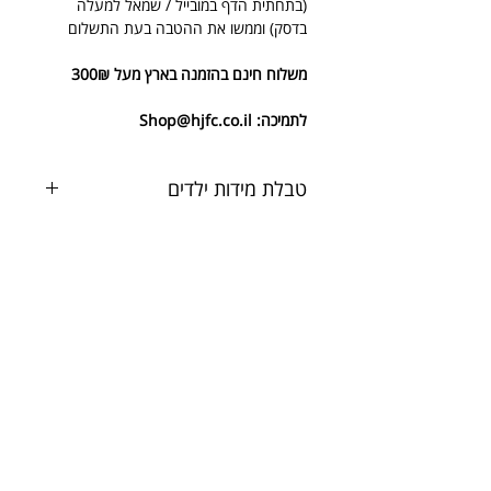
(בתחתית הדף במובייל / שמאל למעלה
בדסק) וממשו את ההטבה בעת התשלום
משלוח חינם בהזמנה בארץ מעל 300₪
לתמיכה: Shop@hjfc.co.il
טבלת מידות ילדים
מידת
גיל
מידת
מוצר
מוצר
6/8
3-6
3XS
מוצרים חמים
10/12
7-9
2XS
14/16
10-
XS
12