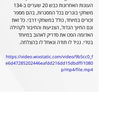
העונות האחרונות כבש 20 שערים ב-134 
משחקי בוגרים בכל המסגרות, בהם מספר 
זכורים במיוחד, כולל במשחקי דרבי. כל זאת 
וגם החיוך הגדול, הצניעות והחיבור לקהילה 
האדומה הפכו את סדריק לאהוב במיוחד 
בטדי. נגיד לו תודה ונאחל לו בהצלחה.
https://video.wixstatic.com/video/9b5cc0_f
e6d47285202446eafdd216dd15dbdff/1080
p/mp4/file.mp4
"שמחתי מאוד לשחק כאן, פה הכל התחיל 
עבורי", אמר 
דון
. "לפני שאני מתחיל פרק 
חדש רציתי להודות לכולם על מה שעשו 
עבורי בהפועל. תודה למאמן ולצוות שלו, 