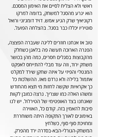
ראשי ולא הצליח לסיים את האימון המסכם. 
הוא יגרע מהסגל למשחק, בדומה למרקו 
רקוניאץ׳ שרק הגיע אמש. דויד דומג׳וני ורואל 
סוטיריו יכללו כבר בסגל. בהצלחה הפועל.
טוב אז אנחנו חוזרים לליגה שעברה הפצצה, 
הפגרה הארוכה תעשה פה בלאגן כשחלק 
מהקבוצות בסגלים חסרים, כמה מהן בכושר 
משחק ירוד, וזה עוד מבלי להתייחס לאפקט 
המנטלי והפיזי על איזה שחקן שירד למקלט 
אתמול בלילה ולא נרדם מאז. ההשלכות כל 
כך אקראיות שקשה לחזות מי תצא מהחודש 
ומשהו האלה כמו שצריך. נרצה כמובן לקוות 
שאנחנו בצד האופטימי של הטירלול. יש לנו 
סיבות להאמין בזה. קודם כל, האווירה 
באימונים לאורך התקופה היתה משוחררת 
ומחויכת סוף סוף, כשלחץ 
המשחק-הגורלי-הבא-בסדרה ירד מהפרק. 