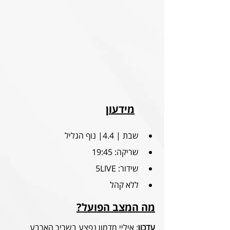
מידעון
שבת | 4.4| נוף הגליל
שריקה: 19:45
שידור: 5LIVE
ללא קהל
מה המצב הפועל?
עדכון
: איליי מדמון נפצע בשריר הארבע 