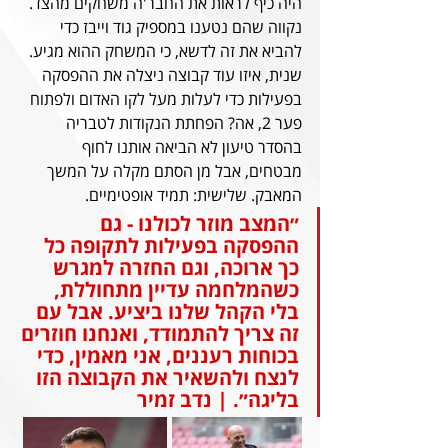
היה כיף לראות את החבר'ה משחקים מהצד. 
נקווה שהם נטענו במספיק גוד וייבז כדי 
להביא את זה לדשא, כי המשחק ההוא מגיע. 
שנית, איזו עוד קבוצה ניצלה את ההפסקה 
בפעילות כדי לעלות מעל לקו האדום ולפתוח 
פער 2, אה? הפחתת הנקודות לטבריה 
בהסדר טיעון לא הביאה אותנו לחוף 
מבטחים, אבל מן הסתם מקלה על המשך 
המאבק. שלישית: תמיד אופטימיים.
״המצב מוזר לכולנו - גם 
ההפסקה בפעילות לתקופה כל 
כך ארוכה, וגם החזרה למגרש 
כשהמלחמה עדיין מתחוללת, 
בלי הקהל שלנו ביציע. אבל עם 
זה צריך להתמודד, ואנחנו חוזרים 
בכוחות רעננים, אני מאמין, כדי 
לנצח ולהשאיר את הקבוצה הזו 
בליגה״. | נדב זמיר