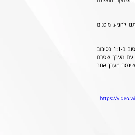
בנוסף, ברדה השתמש במספר ציוותים שונים בהתקפה לאורך השנה, מה שמחייב אותנו להגיע מוכנים 
בשני המפגשים האחרונים מול ב״ש עלה זיו אריה במערך של 5 שחקני הגנה. זה עבד טוב ב-1:1 בסיבוב 
השני, ופחות בהפסד האחרון. לאחריו, הצהיר אריה כי שגה כשניסה להפתיע את ברדה עם מערך שטרם 
תורגל אצלנו. יהיה מעניין לראות אם המאמן ידבק ב-4-3-3 בהתקפה ו-4-4-2 בהגנה, או שינסה מערך אחר 
https://video.