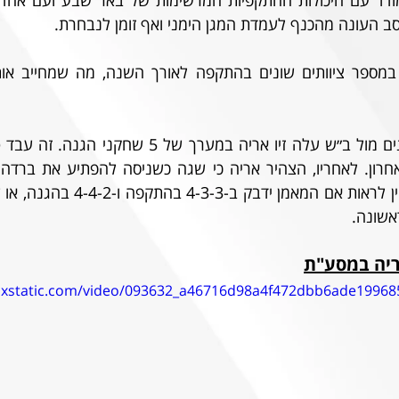
ב העונה מהכנף לעמדת המגן הימני ואף זומן לנבחרת. 
אשונה.
ריה במסע"ת
wixstatic.com/video/093632_a46716d98a4f472dbb6ade19968