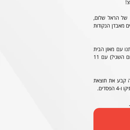
!
בשבוע שעבר, פנדל של גיא בדש ושער מאוחר של אופק ביטון אחרי דהירה מרשימה של הראל שלום, 
הדהימו את האלופה והשאירו את 3 הנקודות בירושלים. מנגד, בהפועל באר שבע מאוכזבים מאבדן הנקודות 
הניצחון בשבת היה השלישי שלנו העונה בטדי, והרביעי בבית בסך הכל, מה שמציב אותנו עם מאזן הבית 
ה-10 בטיבו בליגה. ליריבה מבאר שבע מאזן החוץ הטוב ביותר בליגה (יודעים מי במקום השני?) עם 11 
במפגש האחרון בין הקבוצות, שער של יוג'ין אנסה בתוספת הזמן של המחצית הראשונה קבע את תוצאת 
דים. 