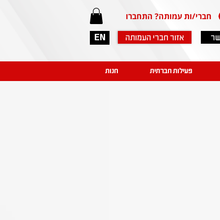
חברי/ות עמותה? התחברו
שר
אזור חברי העמותה
EN
פעילות חברתית
חנות