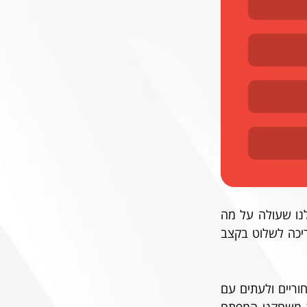
במסע״ת לקראת המשחק החמיא אליניב ברדה, מאמן היריבה, לקצב צבירת הנקודות שלנו שעולה על מה 
שהשיגה ב״ש עד כה בפלייאוף. הוא הוסיף כי משחק מעבר פחות נוח להם ושקבוצתו צריכה לשלוט בקצב 
מקצועית, באר שבע משחקת העונה בעיקר במערך 4-3-3, לעתים עם שלושה קשרים אחוריים ולעתים עם 
קשר קדמי. הפועל תתמודד עם היכולות ההתקפיות המרשימות של באר שבע ועם אחד משחקני המפתח 