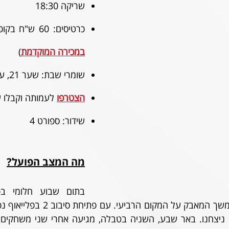
שריקה 18:30
כרטיסים: 60 ש"ח בקופות (או עם עמלה 
במכירה המוקדמת
)
שומרי שבת: שער 21, עם כרטיס מודפס
ה
צטרפו
 לעמותה וקבלו ש
שידור: ספורט 4
מה המצב הפועל?