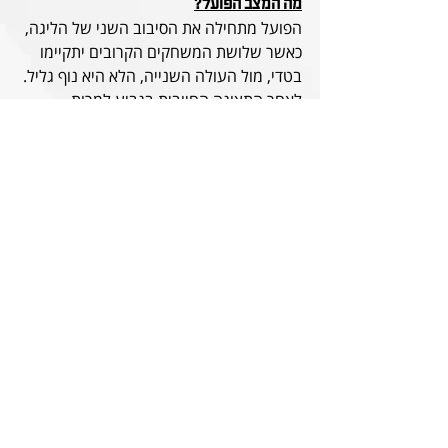
מה המצב הפועל?
הפועל מתחילה את הסיבוב השני של הליגה, 
כאשר שלושת המשחקים הקרובים יתקיימו 
בטדי, מול העולה השנייה, הלא היא נוף גליל. 
לאחר התצוגה החיובית בגביע למרות 
ההדחה, שחקניו של זיו יצטרכו להילחם על 
כל כדור כדי להשאיר את הנקודות בבית. 
הפועל תגיע למשחק כשהיא מדורגת במקום 
ה-13 בטבלה עם 11 נקודות. 
מהעבר השני, נוף גליל מגיעה למשחק 
כאשר היא ממוקמת במקום ה-11 ובמאזנה 
13 נקודות משמע - ניצחון יעלה אותנו מעל 
הקו האדום ולכולם ברורה החשיבות של 
המשחק הקרוב. הקבוצה של הוכנבויים 
מגיעה למשחק לאחר שגם היא הודחה 
בגביע בהפסד 2-0 למכבי פתח תקווה, ובאופן 
כללי, לאחר פתיחת עונה לא רעה מבחינתה 
היא חווה תקופה פחות חיובית כאשר ניצחונה 