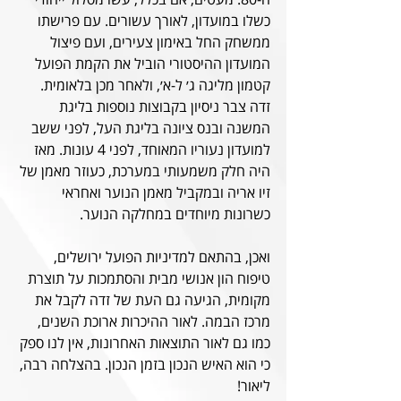
כשלו במועדון, לאורך עשורים. עם פרישתו 
ממשחק החל באימון צעירים, ועם פיצול 
המועדון ההיסטורי הוביל את הקמת הפועל 
קטמון מליגה ג׳ ל-א׳, ולאחר מכן בלאומית. 
זדה צבר ניסיון בקבוצות נוספות בליגת 
המשנה ובנס ציונה בליגת העל, לפני ששב 
למועדון נעוריו המאוחד, לפני 4 עונות. מאז 
היה חלק משמעותי במערכת, כעוזר מאמן של 
זיו אריה ובמקביל מאמן הנוער ואחראי 
כשרונות מיוחדים במחלקה הנוער.
ואכן, בהתאם למדיניות הפועל ירושלים, 
טיפוח הון אנושי מבית והסתמכות על תוצרת 
מקומית, הגיעה גם העת של זדה לקבל את 
מרכז הבמה. לאור ההיכרות ארוכת השנים, 
כמו גם לאור התוצאות האחרונות, אין לנו ספק 
כי הוא האיש הנכון בזמן הנכון. בהצלחה רבה, 
ליאור!