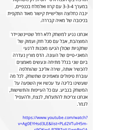
במערך 3-3-4 עם קרוז ואלמלח בכנפיים, 
ינבה כחלוצה ושלישיית קישור מאוד התקפית 
בכיכובה של מאיה קבררה.
אנחנו נגיע למשחק ללא רחל שטיינשניידר 
המוצהבת, אבל עם סגל חזק ועמוק של 
שחקניות שכולן הגיעו מוכנות לרגעי 
המאני-טיים של העונה. הדס מורין נעדרה 
ביום שני בגלל מתיחה ונעשים מאמצים 
להכשיר אותה, שירה אלינב שהוחלפה 
עוברת טיפולים ומאמינים שתשחק. לכל מה 
שעשינו בליגה עד עכשיו אין השפעה על 
המשחק בגביע. עם כל העייפות והתשישות, 
אנחנו צריכות להתעלות, לנצח, ולהעפיל 
לגמר.
https://www.youtube.com/watch?
v=Ag0EYHsd3LE&list=PLd2VTulH5m-
s9QKw4-P7fBZoIU1wnBpGA