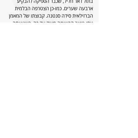
בתול דאר חליל, שכבר הספיקה להבקיע 
ארבעה שערים. כמו-כן הצטרפה הבלמית 
הברזילאית סידה סנטנה. קבוצתו של המאמן 
צחי טיאר הרשימה מאוד עד כה, כשניצחה 
את שלושת משחקיה בהפרש שערים נאה 
של 1-10, ונראית מוכנה לליגה.
בחצי הגמר המקביל תארח קרית גת את 
רעננה.
שריקת פתיחה - 20:00 | הכניסה חופשית |
רכשו
 מינוי תמיכה בקבוצת הנשים.