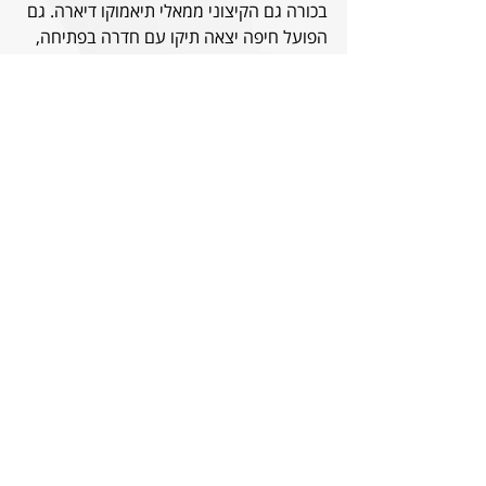
בכורה גם הקיצוני ממאלי תיאמוקו דיארה. גם 
הפועל חיפה יצאה תיקו עם חדרה בפתיחה, 
אבל אז רשמה הפסד 1:3 ביתי לריינה, שיחד 
עם המקום האחרון בטוטו והרעש מחוץ 
לדשא מייצר אצלם וייב עצבני. לא ענייננו: 
אנחנו נודה להם על הטקס שיקיימו לפני 
המשחק לזכרו של הירש. נהיה שם ביציע עם 
החולצות שנושאות את דיוקנו שהפקנו 
השבוע, אותן ילבשו גם השחקנים על הדשא. 
עדכון
: דוכן חלוקת החולצות - למי שנרשם 
מראש - ימוקם בתוך היציע (K) סמוך למזנון.
 3 נצחונות, 2 הפסדים ו-2 תיקו - זה המאזן 
שלנו מול הפועל חיפה בליגת העל מאז 
השיבה. ניפרד עם המפגש האחרון בינינו, 
שבאמת היה משחק מהגדולים. אם הזכרנו 
חוסן מנטלי, שכולנו חייבים ממנו עכשיו,  אז 
הנה הרמונדטה הפנטסטית (שזוהרה מעט 
הועם כי נפלה על שבוע אחרי דרבי ה-2:1. 