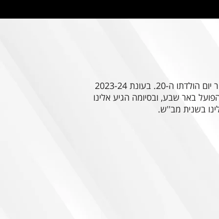
גדל במחלקת הנוער של מכבי פתח תקוה, עלה לבוגרים בהפועל רמת גן, וערך את טבילת האש יום לאחר יום הולדתו ה-20. בעונת 2023-24
ל רשת נקייה 13 פעמים. בתחילת עונת 2024-25 נקנה על ידי הפועל באר שבע, ובסיומה הגיע אלינו
נו בשנית מב''ש.