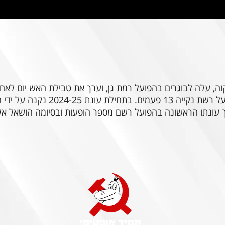
היה השוער הראשון של רמת גן ושמר ע
עונתו הראשונה בהפועל רשם מספר הופעות ובסיומה הושאל אלי