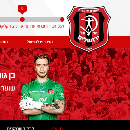
0
851 חברי וחברות עמותה עד כה, הקליקו והצטרפו!
הצטרפו להפועל
המוע
בן גור
שוער
מי אני
לכל השחקנים