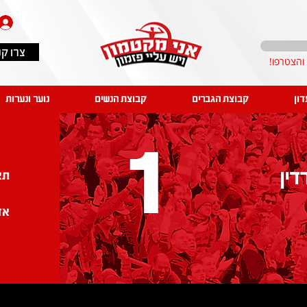
צרו ק
דון
קבוצת הגברים
קבוצת הנשים
נוער ונערות
1
דין
תא
אז