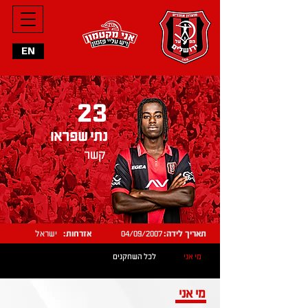
EN
23
נתי שפראו
קשר
תאריך לידה:
04/09/2007
אזרחות:
ישראל
מי אני
לכל השחקנים
מי אני