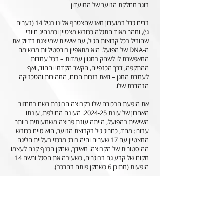
בוגר מחלקת הנוער של המועדון
נדים גדל במועדון מאז שהצטרף אלינו בגיל 14 (נערים
ג׳), ומהר מאוד התגלה ככובש מצטיין וכמנהיג חיובי
שהוביל בכל קבוצות הגיל, עם אישיות שמייצגת בדיוק את
ה-DNA של הפועל. הוא מתאפיין בורסטיליות מרשימה
המאפשרת לו לשחק במגוון עמדות – בכל עמדות
ההתקפה, דרך הכנפיים, הקשר הקדמי והחוד, ואף
לעמדת המגן – וזאת בזכות הכוח, המהירות והטכניקה
הנהדרת שלו.
את הופעת הבכורה שלו בקבוצה הבוגרת רשם במחזור
האחרון של עונת 2024-25. העונה החולפת, עונתו
השישית בהפועל, הייתה עונת פריצה משמעותית ביותר
עבורו: מחד, כחריג גיל בקבוצת הנוער, הוא סיים ככובש
המצטיין עם 17 שערים והיה בורג מרכזי בעליית הליגה
ההיסטורית של הקבוצה. מאידך, שחקן הכנף קנה לעצמו
מקום של קבע גם בבוגרים, כשעיבה את הסגל ורשם 14
הופעות (מתוכן 6 כשחקן פותח בהרכב).