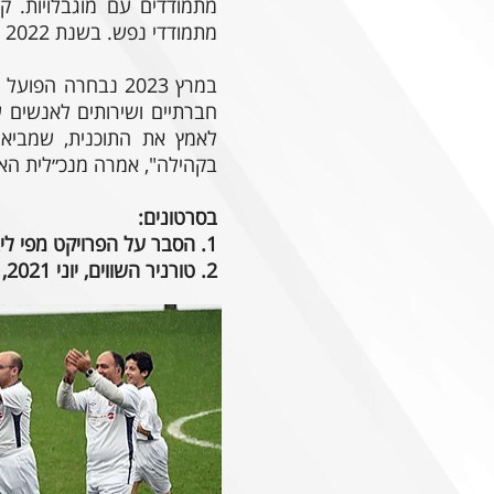
מתמודדים עם מוגבלויות.
מתמודדי נפש. בשנת 2022 הקמנו את בית הספר ״כדורגל לכולם״, שמשלב ילדים עם מוגבלות באופן דומה.
במרץ 2023 נבחרה 
חברתיים ושירותים לאנשים ע
לאמץ את התוכנית, שמביא
בקהילה", אמרה מנכ״לית הארג
בסרטונים:
1. הסבר על הפרויקט מפי ליאור חוג'ה, מנהל הפעילות החברתית - קהילתית של המועדון ושחקנים בקבוצות המשולבות.
2. טורניר השווים, יוני 2021, בו זכתה הקבוצה המשולבת שלנו בגביע.