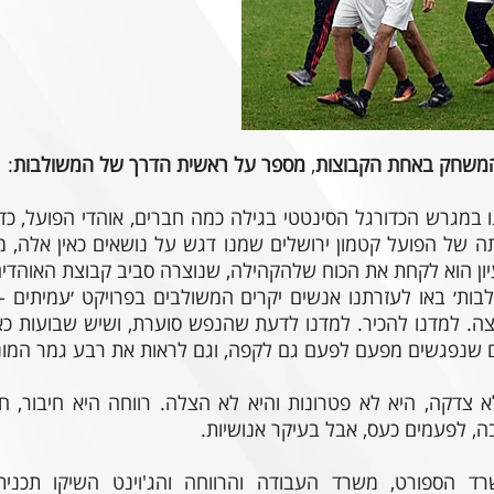
משחק
באחת
הקבוצות
,
מספר
על
ראשית
הדרך
של
המשולבות
:
 במגרש הכדורגל הסינטטי בגילה כמה חברים, אוהדי הפועל, כד
 של הפועל קטמון ירושלים שמנו דגש על נושאים כאין אלה, מת
ון הוא לקחת את הכוח שלהקהילה, שנוצרה סביב קבוצת האוהדים,
ות׳ באו לעזרתנו אנשים יקרים המשולבים בפרויקט ׳עמיתים -
ה. למדנו להכיר. למדנו לדעת שהנפש סוערת, ושיש שבועות כאל
ם שנפגשים מפעם לפעם גם לקפה, וגם לראות את רבע גמר המונ
 צדקה, היא לא פטרונות והיא לא הצלה. רווחה היא חיבור, ח
, לפעמים כעס, אבל בעיקר אנושיות.
 הספורט, משרד העבודה והרווחה והג'וינט השיקו תכנית