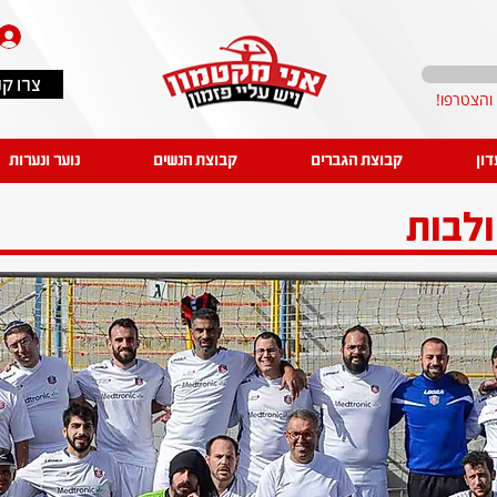
צרו ק
דון
קבוצת הגברים
קבוצת הנשים
נוער ונערות
לבות