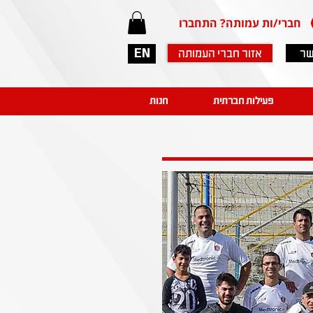
חברי/ות עמותה? התחברו
שר
אזור חברי העמותה
EN
פעילות חברתית
חנות