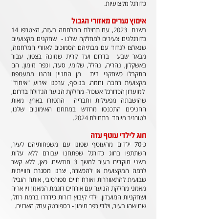
כדורגל מקצועיות.
אימוץ נערים מאזורי הגבול
בשנת 2023, עם תחילת המלחמה בעזה, הצטרפו 14
כדורגלנים צעירים למחלקה שלנו - שחקנים מקצועיים
שנאלצו לנדוד עם מבתיהם הסמוכים לאזורי המלחמה,
מבאר שבע בדרום ועד קרית שמונה בצפון, עבור
באשקלון, נהריה, נהלל, שלומי, סעד, וכפר מימון. הם
התקבלו כשחקני בית מן המניין ונהנו ממעטפת
מקצועית רחבה וחמה. בנוסף, ערכנו אירוע "איחוד"
למועדון הכדורגל אשכול- מחלקת הנוער הגדולה בדרום,
שהושבתה מפעילות וחבריה התפזרו בארץ. מאות
החניכים התכנסו מחדש במתחם האימונים שלנו,
לטורניר מיוחד בתחילת 2024.
חוג לילדי עוטף עזה
כ-70 ילדים מהעוטף שפונו עם משפחותיהם לעיר,
השתתפו בחוג כדורגל שפתחנו עבורם ללא עלות
בשני מוקדים בעיר למשך 3 חודשים. כאן, ללא קשר
לרמה המקצועית או להכשרה, יצרנו מסגרת חווייתית
שבועית להתאווררות ואורח חיים ספורטיבי, אותה הובילו
מאמני מחלקת הנוער עם אורחים דוגמת המאמן זיו אריה
ושחקניות המועדון. ילדי קיבוץ דורות כידררו ברמת רחל,
שם שהו בעיר, וילדי כפר מימון - בספורטק עמק הארזים.