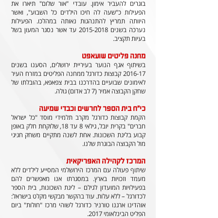
בוגרים להעביר אימון. עובדי "אור שלום" תיארו את
הפעילות כ"שעה לה חיכו הילדים כל השבוע", ואשר
היוותה תמריץ להתנהגות נאותה במהלכו. הפעילות
נערכה בשנים
2015-2018
עד אשר נסגר המעון בשל
בעיות תקציב.
מחנה פליטים שועאפט
בשיתוף אגף הנוער בעיריית ירושלים, הסענו בשנים
2016-17 קבוצות כדורגל ממחנה הפליטים במזרח העיר
לאימונים שבועיים בהדרכנו בבית צפאפא, בהובלתו של
שחקן הקבוצה אמיר (7 לב אדום) גולה.
כי"ח בית הספר לחרשים וכבדי שמיעה
הקמת קבוצות כדורגל מקרב תלמידי מוסד "כל ישראל
חברים" בקרית יובל, גילאי 8 עד 18, שלוקחת חלק באופן
קבוע בליגת השכונות. אחת לשנה מתקיים משחק חגיגי
מול הקבוצה הבוגרת שלנו.
המרכז לקהילה האפריקאית
שיתוף פעולה עם המרכז הירושלמי המסייע לילדים ללא
מעמד וזכויות בארץ. במסגרתו אנו מאפשרים להם
בפעילויות המועדון לגילם – ליגת השכונות, בית הספר
לכדורגל – ללא עלות. עוד בהקשר מבקשי מקלט בישראל:
אוהדינו ארגנו טורניר כדורגל לשוהי מרכז "חולות" ביום
הפליט הבינלאומי 2017.