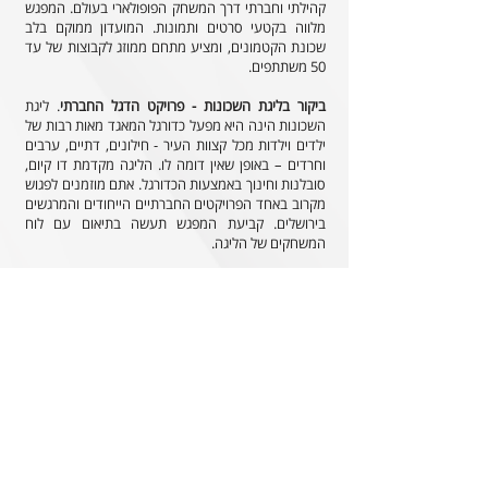
קהילתי וחברתי דרך המשחק הפופולארי בעולם. המפגש
מלווה בקטעי סרטים ותמונות. המועדון ממוקם בלב
שכונת הקטמונים, ומציע מתחם ממוזג לקבוצות של עד
50 משתתפים.
ביקור בליגת השכונות - פרויקט הדגל החברתי
. ליגת
השכונות הינה היא מפעל כדורגל המאגד מאות רבות של
ילדים וילדות מכל קצוות העיר - חילונים, דתיים, ערבים
וחרדים – באופן שאין דומה לו. הליגה מקדמת דו קיום,
סובלנות וחינוך באמצעות הכדורגל. אתם מוזמנים לפגוש
מקרוב באחד הפרויקטים החברתיים הייחודים והמרגשים
בירושלים. קביעת המפגש תעשה בתיאום עם לוח
המשחקים של הליגה.
ניתן לשלב במפגש ביקור וארוח במשחקי הקבוצה
הבוגרת שלנו באצטדיון טדי.
בנוסף, קיימת אפשרות של הזמנת מדריכים שלנו
להרצאה אצלכם, בירושלים ומחוצה לה.
נשמע מעניין? מלאו את הטופס, ונשמח לחזור אליכם/ן
לחילופין, התקשרו:
052-7333587
או פנו במייל:
hadracha@hjfc.co.il