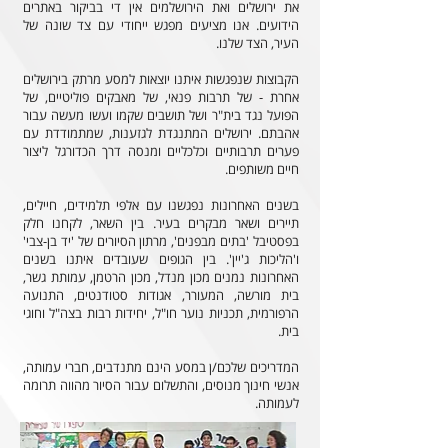
את ירושלים ואת הירושלמים אין די בביקור באתרים
הידועים. אנו מציעים מפגש ייחודי עם צד שונה של
העיר, הצד שלנו.
הקבוצות שנפגשות איתנו יוצאות למסע מרתק בירושלים
אחרת - של תרבות פנאי, של מאבקים פוליטיים, של
הפועל נגד בית"ר ושל תושבים שקמו ועשו מעשה עבור
אהבתם. ירושלים המתנגדת לגזענות, שמתמודדת עם
פערים תרבותיים וכלכליים ומנסה דרך הכדורגל ליצור
חיים משותפים.
בשנים האחרונות נפגשנו עם אלפי תלמידים, חיילים,
תיירים ושאר מבקרים בעיר. בין השאר, לקחנו חלק
בפסטיבל 'בתים מבפנים', מרתון הסיורים של 'יד בן-צבי'
ו'הליכות ג'יין'. בין הגופים שעובדים איתנו בשנים
האחרונות נמנים מכון מנדל, מכון הרטמן, עמותת גשר,
בית מורשה, המעורר, אגודות סטודנטים, התנועה
הרפורמית, תכניות נוער חו"ל, יחידות רבות בצה"ל וחוגי
בית.
המדריכים שלכם/ן במסע הינם מתנדבים, חברי עמותה,
אנשי חינוך מנוסים, והתשלום עבור הסיור מהווה תרומה
לעמותה.