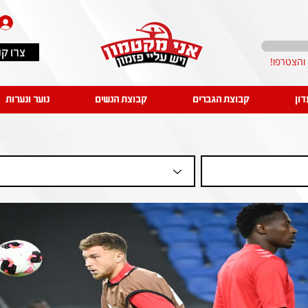
צרו ק
דון
קבוצת הגברים
קבוצת הנשים
נוער ונערות