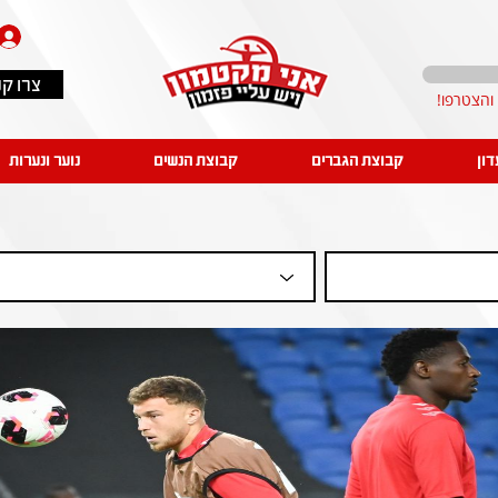
צרו ק
דון
קבוצת הגברים
קבוצת הנשים
נוער ונערות