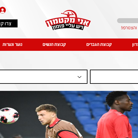
צרו ק
דון
קבוצת הגברים
קבוצת הנשים
נוער ונערות