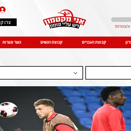
צרו ק
דון
קבוצת הגברים
קבוצת הנשים
נוער ונערות