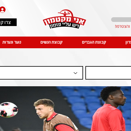
צרו ק
דון
קבוצת הגברים
קבוצת הנשים
נוער ונערות