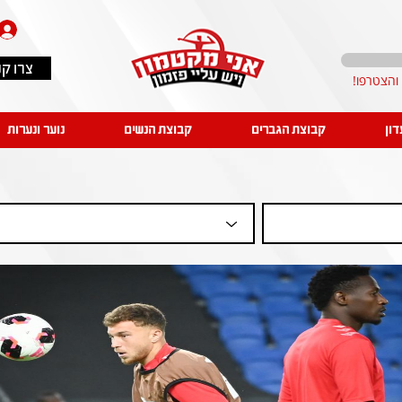
צרו ק
דון
קבוצת הגברים
קבוצת הנשים
נוער ונערות