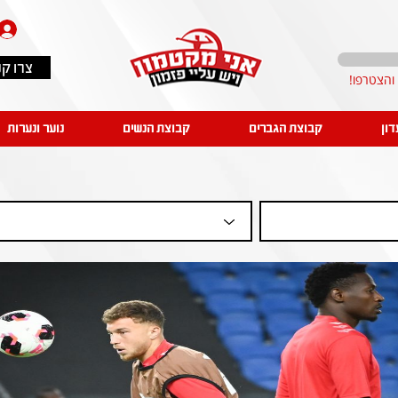
צרו ק
דון
קבוצת הגברים
קבוצת הנשים
נוער ונערות