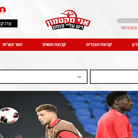
צרו ק
דון
קבוצת הגברים
קבוצת הנשים
נוער ונערות