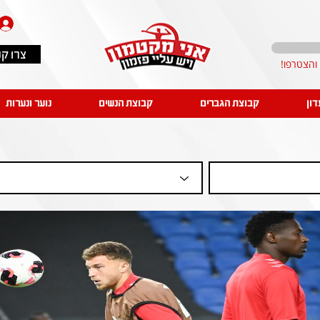
צרו ק
דון
קבוצת הגברים
קבוצת הנשים
נוער ונערות