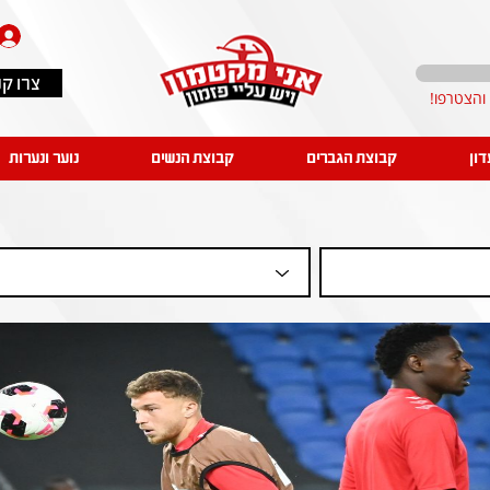
צרו ק
דון
קבוצת הגברים
קבוצת הנשים
נוער ונערות