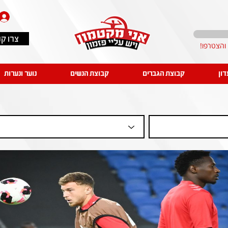
צרו ק
דון
קבוצת הגברים
קבוצת הנשים
נוער ונערות