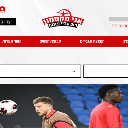
צרו ק
דון
קבוצת הגברים
קבוצת הנשים
נוער ונערות