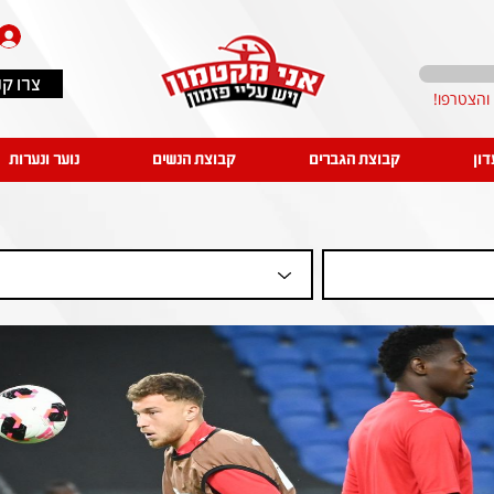
צרו ק
דון
קבוצת הגברים
קבוצת הנשים
נוער ונערות