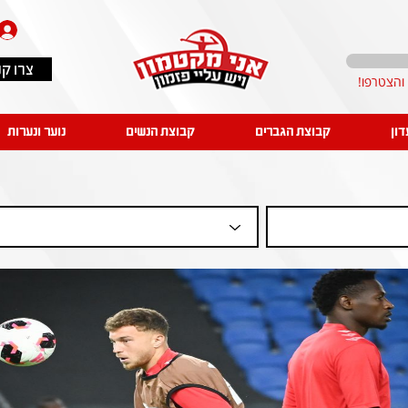
צרו ק
דון
קבוצת הגברים
קבוצת הנשים
נוער ונערות