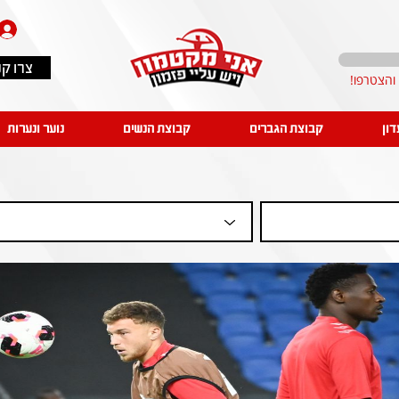
צרו ק
דון
קבוצת הגברים
קבוצת הנשים
נוער ונערות