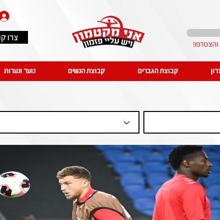
צרו ק
דון
קבוצת הגברים
קבוצת הנשים
נוער ונערות