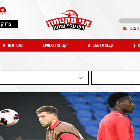
צרו ק
דון
קבוצת הגברים
קבוצת הנשים
נוער ונערות