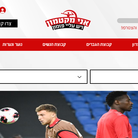
צרו ק
דון
קבוצת הגברים
קבוצת הנשים
נוער ונערות