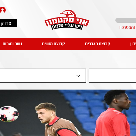
צרו ק
דון
קבוצת הגברים
קבוצת הנשים
נוער ונערות