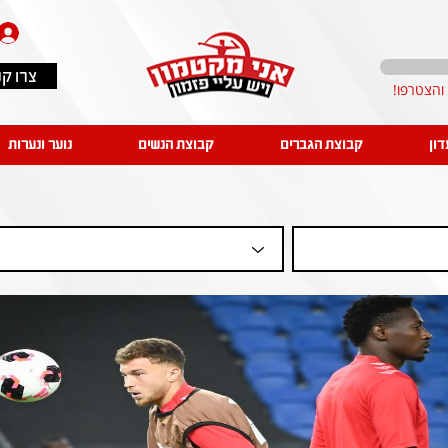
צרו ק
דון
קבוצת הגברים
קבוצת הנשים
נוער ונערות