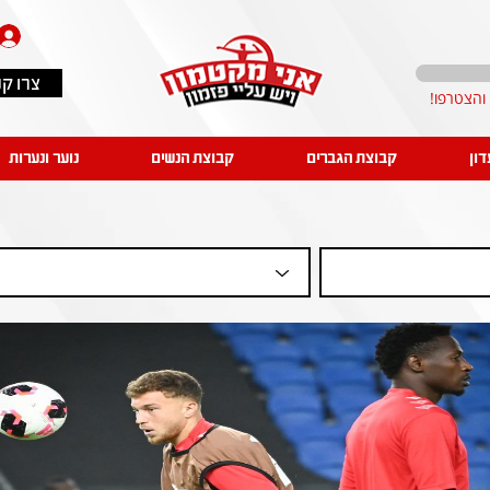
צרו ק
דון
קבוצת הגברים
קבוצת הנשים
נוער ונערות