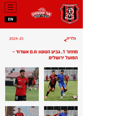
EN
גלריה
2024-25
>
מחזור 1, גביע הטוטו: מ.ס אשדוד -
הפועל ירושלים