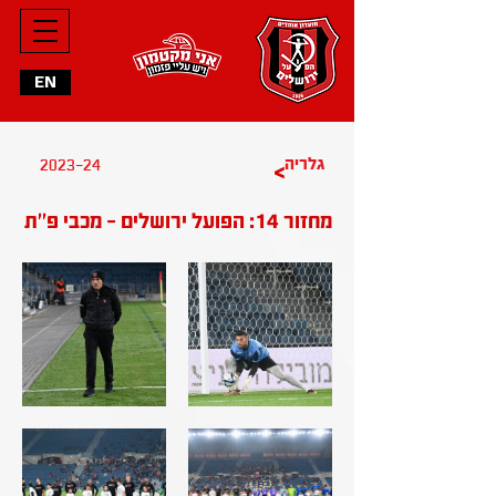
EN
גלריה
2023-24
>
מחזור 14: הפועל ירושלים - מכבי פ''ת