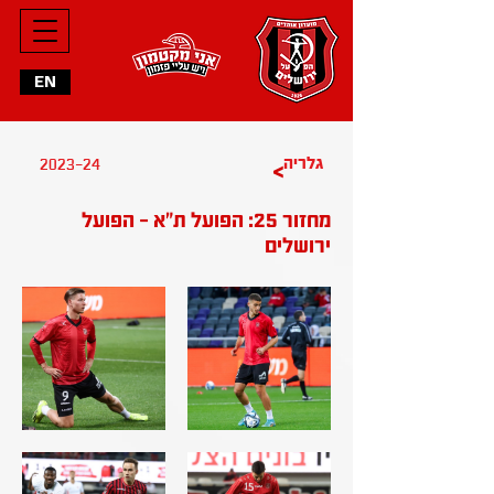
EN
גלריה
2023-24
>
מחזור 25: הפועל ת"א - הפועל
ירושלים