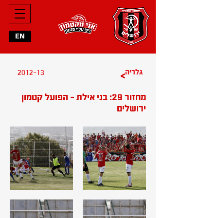
EN
גלריה
2012-13
>
מחזור 29: בני אילת - הפועל קטמון
ירושלים