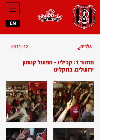
EN
גלריה
2011-12
>
מחזור 1: קביליו - הפועל קטמון
ירושלים, בתקליט