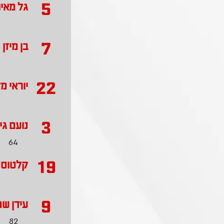
5
גל מאיו
7
בן מיזן
22
יוראי מ
3
נועם גי
64
19
קלטוס נ
9
עידן ש
82