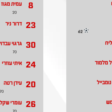
8
עמית מגוז
20
23
דרור ניר
62
30
ליח
גרגוי עבדול
70
24
ל מלמוד
איתי עוזרי
20
ומבייל
עידן רטה
70
26
מש
עומרי שקל
70