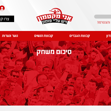
צרו ק
דון
קבוצת הגברים
קבוצת הנשים
נוער ונערות
סיכום משחק