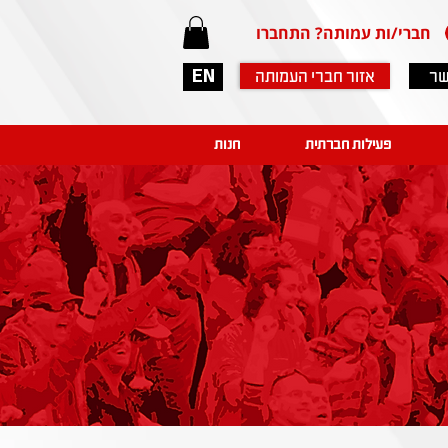
חברי/ות עמותה? התחברו
שר
אזור חברי העמותה
EN
פעילות חברתית
חנות