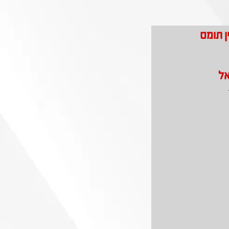
ן תומס
אל