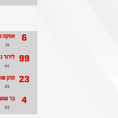
6
אווקה 
76
99
לידור נ
64
23
מתן שו
82
4
בר שוש
82