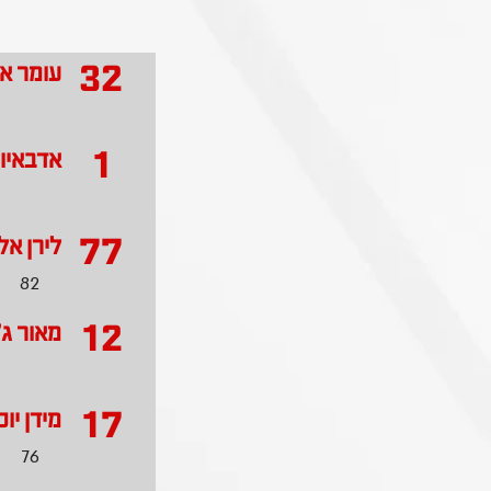
32
עומר א
1
אדבאיו 
77
לירן אל
82
12
מאור ג'
17
מידן יו
76