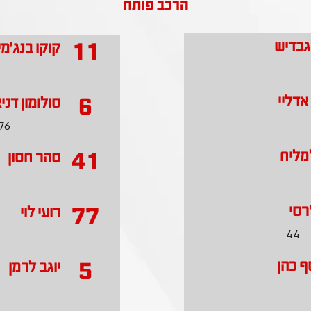
הרכב פותח
11
גבדיש
קוקו בנג'מי
6
אדליי
סולומון דני
76
41
מליח
סהר חסון
77
רסי
רועי לוי
44
5
סף כהן
יוגב לרמן