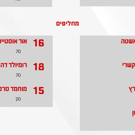
מחליפים
16
אשטה
אור אוסטיינ
70
18
קשרי
רומיולד דה
70
15
רץ
מוחמד סרס
20
ן