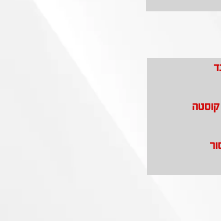
ד
 קוסטה
ור