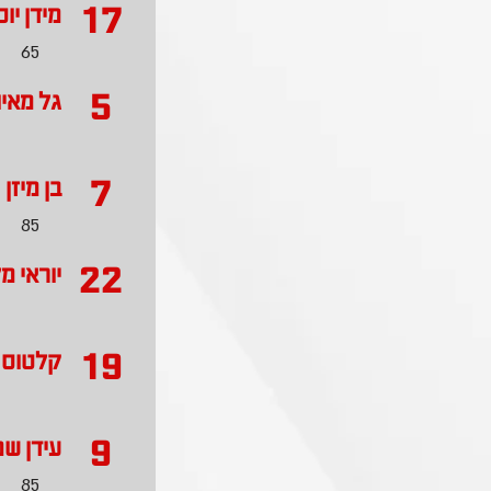
17
מידן יו
65
5
גל מאיו
7
בן מיזן
85
22
יוראי מ
19
קלטוס נ
9
עידן ש
85