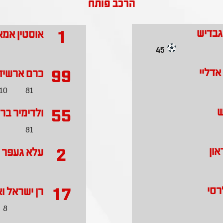
הרכב פותח
1
גבדיש
אוסטין אמא
45
99
אדליי
כרם ארשיד
10
81
55
ש
ולדימיר ברו
81
2
און
עלא געפר
17
רסי
רן ישראל וא
8