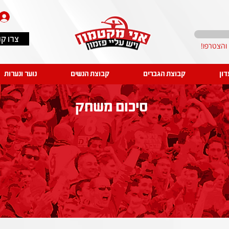
צרו ק
דון
קבוצת הגברים
קבוצת הנשים
נוער ונערות
סיכום משחק