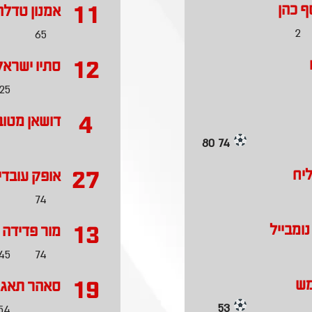
11
סף כהן
אמנון טדלה
2
65
12
סתיו ישראל
25
4
דושאן מטוב
74 80
27
ליח
אופק עובדי
74
13
ומבייל
מור פדידה
45
74
19
מש
סאהר תאג'י
53
54