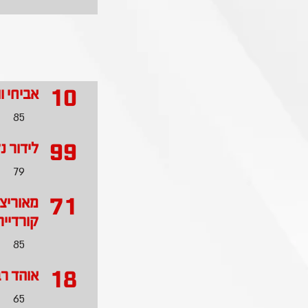
10
אביחי ו
85
99
לידור נ
79
71
מאוריצ
קורדייר
85
18
אוהד רב
65