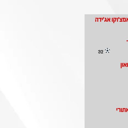
מצ'וקו אג'ידה
32
און
תורי