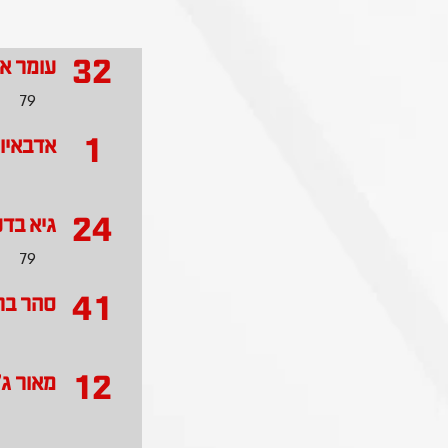
32
עומר א
79
1
אדבאיו 
24
גיא בד
79
41
סהר בר
12
מאור ג'