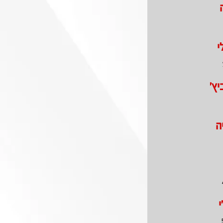
י
יץ'
ה