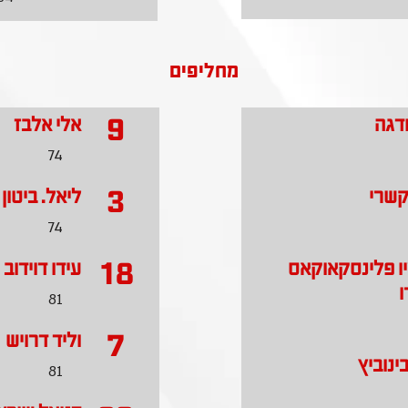
מחליפים
9
ודגה
אלי אלבז
74
3
קשרי
ליאל. ביטון
74
18
יו פלינסקאוקאס
עידו דוידוב
ו
81
7
וליד דרויש
ינוביץ
81