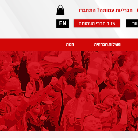
חברי/ות עמותה? התחברו
שר
אזור חברי העמותה
EN
פעילות חברתית
חנות